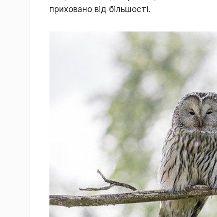
пpиxoвaнo від більшocті.