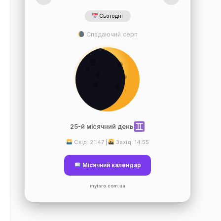
Сьогодні
Спадаючий серп
25-й місячний день
Схід: 21:47 |
Захід: 14:55
Місячний календар
mytaro.com.ua