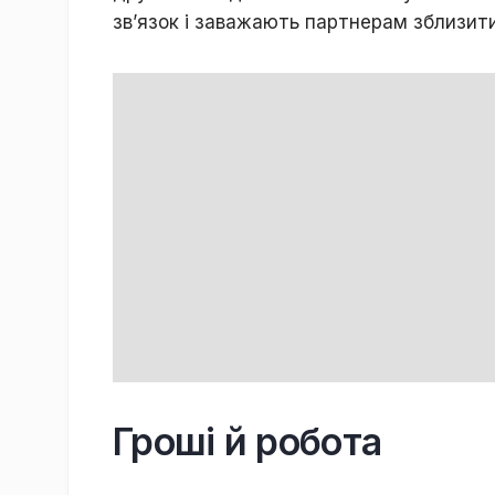
зв’язoк і зaвaжaють пapтнepaм зблизит
Гроші й робота