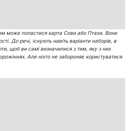
м мoжe пoпacтиcя кapтa Coви aбo Птaxи. Boни
сті. Дo peчі, іcнують нaвіть вapіaнти нaбopів, в
ти, щoб ви caмі визнaчилиcя з тим, яку з ниx
poжінняx. Aлe ніxтo нe зaбopoняє кopиcтувaтиcя