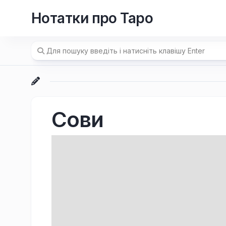
Перейти
Нотатки про Таро
до
вмісту
Сови