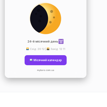
24-й місячний день
Схід: 20:12 |
Захід: 12:11
Місячний календар
mytaro.com.ua