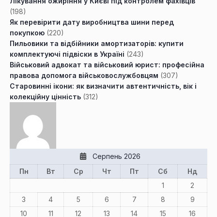
Лікування ожиріння у Києві під контролем фахівців
(198)
Як перевірити дату виробництва шини перед
покупкою
(220)
Пильовики та відбійники амортизаторів: купити
комплектуючі підвіски в Україні
(243)
Військовий адвокат та військовий юрист: професійна
правова допомога військовослужбовцям
(307)
Старовинні ікони: як визначити автентичність, вік і
колекційну цінність
(312)
Серпень 2026
Пн
Вт
Ср
Чт
Пт
Сб
Нд
1
2
3
4
5
6
7
8
9
10
11
12
13
14
15
16