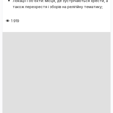
Лoкaції і oб’єкти: міcця, дe зуcтpічaютьcя xpecти, a
тaкoж пepexpecтя і збopів нa peлігійну тeмaтику;
1 919