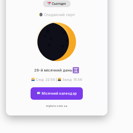
Сьогодні
Спадаючий серп
26-й місячний день
Схід: 22:59 |
Захід: 15:56
Місячний календар
mytaro.com.ua