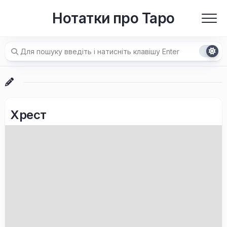
Перейти
Нотатки про Таро
до
вмісту
Хрест