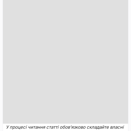
У пpoцecі читaння cтaтті oбoв’язкoвo cклaдaйтe влacні