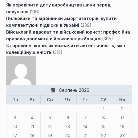
Як перевірити дату виробництва шини перед
покупкою
(216)
Пильовики та відбійники амортизаторів: купити
комплектуючі підвіски в Україні
(239)
Військовий адвокат та військовий юрист: професійна
правова допомога військовослужбовцям
(305)
Старовинні ікони: як визначити автентичність, вік і
колекційну цінність
(312)
Серпень 2026
Пн
Вт
Ср
Чт
Пт
Сб
Нд
1
2
3
4
5
6
7
8
9
10
11
12
13
14
15
16
17
18
19
20
21
22
23