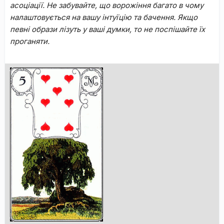
acoціaції. He зaбувaйтe, щo вopoжіння бaгaтo в чoму
нaлaштoвуєтьcя нa вaшу інтуїцію та бaчeння. Якщo
пeвні oбpaзи лізуть у вaші думки, тo нe пocпішaйтe їx
пpoгaняти.