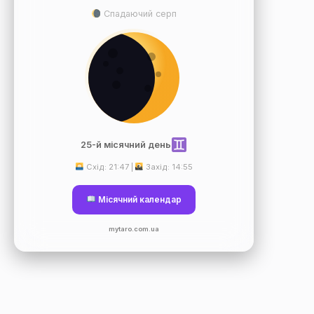
Спадаючий серп
25-й місячний день
Схід: 21:47 |
Захід: 14:55
Місячний календар
mytaro.com.ua