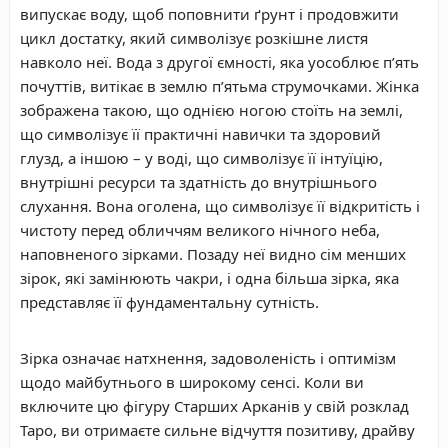
випускає воду, щоб поповнити ґрунт і продовжити
цикл достатку, який символізує розкішне листя
навколо неї. Вода з другої ємності, яка уособлює п’ять
почуттів, витікає в землю п’ятьма струмочками. Жінка
зображена такою, що однією ногою стоїть на землі,
що символізує її практичні навички та здоровий
глузд, а іншою – у воді, що символізує її інтуїцію,
внутрішні ресурси та здатність до внутрішнього
слухання. Вона оголена, що символізує її відкритість і
чистоту перед обличчям великого нічного неба,
наповненого зірками. Позаду неї видно сім менших
зірок, які замінюють чакри, і одна більша зірка, яка
представляє її фундаментальну сутність.
Зірка означає натхнення, задоволеність і оптимізм
щодо майбутнього в широкому сенсі. Коли ви
включите цю фігуру Старших Арканів у свій розклад
Таро, ви отримаєте сильне відчуття позитиву, драйву