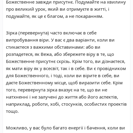
Божественне завжди присутнє. Подумайте на хвилину
про великий урок, який ви отримуєте в житті, і
подумайте, як це є благом, а не покаранням.
Зірка (перевернута) часто включає в себе
випробування віри. У вас є два варіанти, коли ви
стикаєтеся з важкими обставинами: або ви
розпадетеся, як Вежа, або збережете віру в те, що
Божественне присутнє скрізь. Крім того, ви дізнаєтеся,
як мати віру як у всесвіт, так і в себе. Ви є провідником
для Божественного, і тоді, коли ви вірите в себе, ви
даєте Божественному місце, щоб виразити себе. Крім
того, перевернута зірка вказує на те, що ви не
натхненні і не залучені до життя або його аспектів,
наприклад, роботи, хобі, стосунків, особистих проектів
тощо.
Можливо, у вас було багато енергії і бачення, коли ви