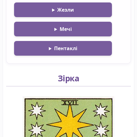
Жезли
Мечі
Пентаклі
Зірка