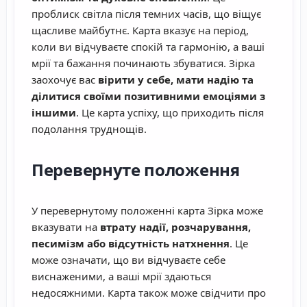
проблиск світла після темних часів, що віщує
щасливе майбутнє. Карта вказує на період,
коли ви відчуваєте спокій та гармонію, а ваші
мрії та бажання починають збуватися. Зірка
заохочує вас
вірити у себе, мати надію та
ділитися своїми позитивними емоціями з
іншими
. Це карта успіху, що приходить після
подолання труднощів.
Перевернуте положення
У перевернутому положенні карта Зірка може
вказувати на
втрату надії, розчарування,
песимізм або відсутність натхнення
. Це
може означати, що ви відчуваєте себе
виснаженими, а ваші мрії здаються
недосяжними. Карта також може свідчити про