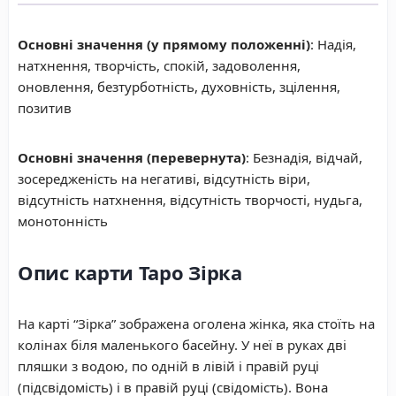
Основні значення (у прямому положенні)
: Надія,
натхнення, творчість, спокій, задоволення,
оновлення, безтурботність, духовність, зцілення,
позитив
Основні значення (перевернута)
: Безнадія, відчай,
зосередженість на негативі, відсутність віри,
відсутність натхнення, відсутність творчості, нудьга,
монотонність
Опис карти Таро Зірка
На карті “Зірка” зображена оголена жінка, яка стоїть на
колінах біля маленького басейну. У неї в руках дві
пляшки з водою, по одній в лівій і правій руці
(підсвідомість) і в правій руці (свідомість). Вона