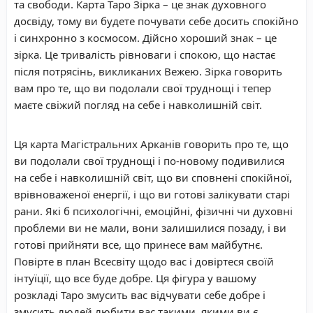
та свободи. Карта Таро Зірка – це знак духовного
досвіду, тому ви будете почувати себе досить спокійно
і синхронно з космосом. Дійсно хороший знак – це
зірка. Це тривалість рівноваги і спокою, що настає
після потрясінь, викликаних Вежею. Зірка говорить
вам про те, що ви подолали свої труднощі і тепер
маєте свіжий погляд на себе і навколишній світ.
Ця карта Магістральних Арканів говорить про те, що
ви подолали свої труднощі і по-новому подивилися
на себе і навколишній світ, що ви сповнені спокійної,
врівноваженої енергії, і що ви готові залікувати старі
рани. Які б психологічні, емоційні, фізичні чи духовні
проблеми ви не мали, вони залишилися позаду, і ви
готові прийняти все, що принесе вам майбутнє.
Повірте в план Всесвіту щодо вас і довіртеся своїй
інтуїції, що все буде добре. Ця фігура у вашому
розкладі Таро змусить вас відчувати себе добре і
змусить людей любити вас такими, якими ви є.