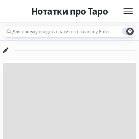
Перейти
Нотатки про Таро
до
вмісту