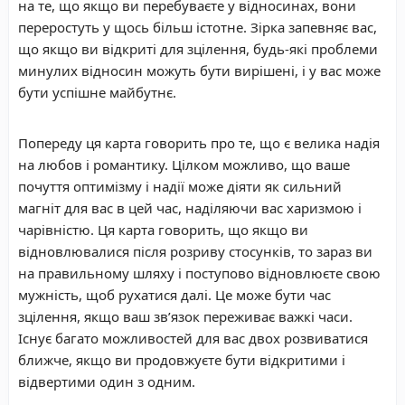
на те, що якщо ви перебуваєте у відносинах, вони
переростуть у щось більш істотне. Зірка запевняє вас,
що якщо ви відкриті для зцілення, будь-які проблеми
минулих відносин можуть бути вирішені, і у вас може
бути успішне майбутнє.
Попереду ця карта говорить про те, що є велика надія
на любов і романтику. Цілком можливо, що ваше
почуття оптимізму і надії може діяти як сильний
магніт для вас в цей час, наділяючи вас харизмою і
чарівністю. Ця карта говорить, що якщо ви
відновлювалися після розриву стосунків, то зараз ви
на правильному шляху і поступово відновлюєте свою
мужність, щоб рухатися далі. Це може бути час
зцілення, якщо ваш зв’язок переживає важкі часи.
Існує багато можливостей для вас двох розвиватися
ближче, якщо ви продовжуєте бути відкритими і
відвертими один з одним.