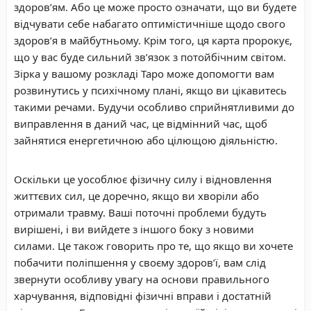
здоров’ям. Або це може просто означати, що ви будете
відчувати себе набагато оптимістичніше щодо свого
здоров’я в майбутньому. Крім того, ця карта пророкує,
що у вас буде сильний зв’язок з потойбічним світом.
Зірка у вашому розкладі Таро може допомогти вам
розвинутись у психічному плані, якщо ви цікавитесь
такими речами. Будучи особливо сприйнятливими до
виправлення в даний час, це відмінний час, щоб
зайнятися енергетичною або цілющою діяльністю.
Оскільки це уособлює фізичну силу і відновлення
життєвих сил, це доречно, якщо ви хворіли або
отримали травму. Ваші поточні проблеми будуть
вирішені, і ви вийдете з іншого боку з новими
силами. Це також говорить про те, що якщо ви хочете
побачити поліпшення у своєму здоров’ї, вам слід
звернути особливу увагу на основи правильного
харчування, відповідні фізичні вправи і достатній