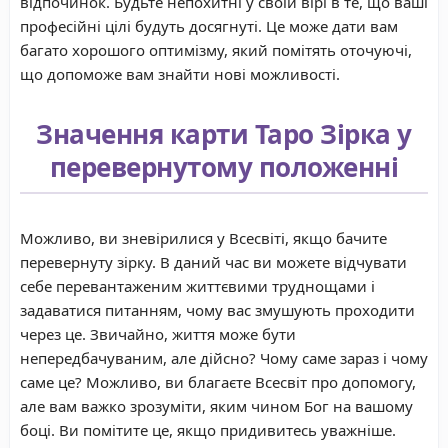
відпочинок. Будьте непохитні у своїй вірі в те, що ваші
професійні цілі будуть досягнуті. Це може дати вам
багато хорошого оптимізму, який помітять оточуючі,
що допоможе вам знайти нові можливості.
Значення карти Таро Зірка у
перевернутому положенні
Можливо, ви зневірилися у Всесвіті, якщо бачите
перевернуту зірку. В даний час ви можете відчувати
себе перевантаженим життєвими труднощами і
задаватися питанням, чому вас змушують проходити
через це. Звичайно, життя може бути
непередбачуваним, але дійсно? Чому саме зараз і чому
саме це? Можливо, ви благаєте Всесвіт про допомогу,
але вам важко зрозуміти, яким чином Бог на вашому
боці. Ви помітите це, якщо придивитесь уважніше.