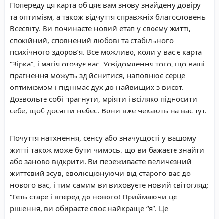
Попереду ця карта обіцяє вам знову знайдену довіру
та оптимізм, а також відчуття справжніх благословень
Всесвіту. Ви починаєте новий етап у своєму житті,
спокійний, сповнений любові та стабільного
психічного здоров’я. Все можливо, коли у вас є карта
“Зірка”, і магія оточує вас. Усвідомлення того, що ваші
прагнення можуть здійснитися, наповнює серце
оптимізмом і піднімає дух до найвищих з висот.
Дозвольте собі прагнути, мріяти і всіляко підносити
себе, щоб досягти небес. Вони вже чекають на вас тут.
Почуття натхнення, сенсу або значущості у вашому
житті також може бути чимось, що ви бажаєте знайти
або заново відкрити. Ви переживаєте величезний
життєвий зсув, еволюціонуючи від старого вас до
нового вас, і тим самим ви виховуєте новий світогляд:
“Геть старе і вперед до нового! Приймаючи це
рішення, ви обираєте своє найкраще “я”. Це