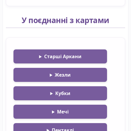
У поєднанні з картами
Старші Аркани
Жезли
Кубки
Мечі
Пентаклі