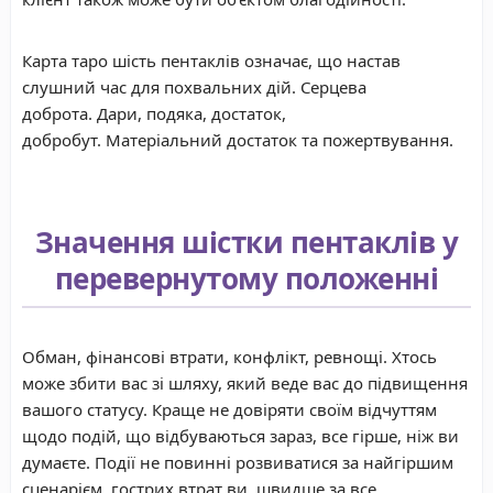
Карта таро шість пентаклів означає, що настав
слушний час для похвальних дій. Серцева
доброта. Дари, подяка, достаток,
добробут. Матеріальний достаток та пожертвування.
Значення шістки пентаклів у
перевернутому положенні
Обман, фінансові втрати, конфлікт, ревнощі. Хтось
може збити вас зі шляху, який веде вас до підвищення
вашого статусу. Краще не довіряти своїм відчуттям
щодо подій, що відбуваються зараз, все гірше, ніж ви
думаєте. Події не повинні розвиватися за найгіршим
сценарієм, гострих втрат ви, швидше за все,