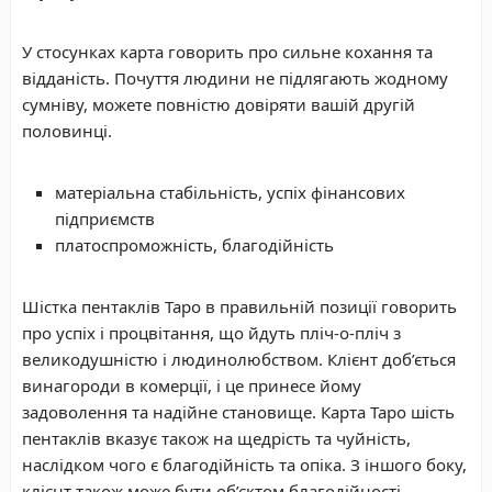
У стосунках карта говорить про сильне кохання та
відданість. Почуття людини не підлягають жодному
сумніву, можете повністю довіряти вашій другій
половинці.
матеріальна стабільність, успіх фінансових
підприємств
платоспроможність, благодійність
Шістка пентаклів Таро в правильній позиції говорить
про успіх і процвітання, що йдуть пліч-о-пліч з
великодушністю і людинолюбством. Клієнт доб’ється
винагороди в комерції, і це принесе йому
задоволення та надійне становище. Карта Таро шість
пентаклів вказує також на щедрість та чуйність,
наслідком чого є благодійність та опіка. З іншого боку,
клієнт також може бути об’єктом благодійності.