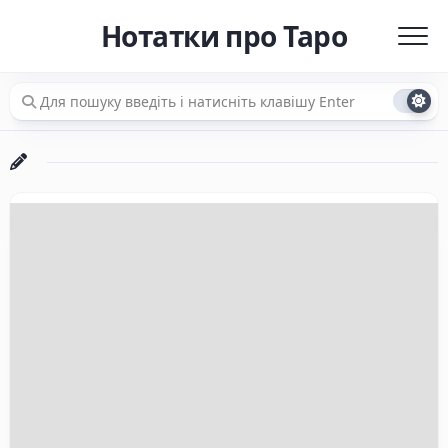
Перейти
Нотатки про Таро
до
вмісту