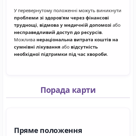
У перевернутому положенні можуть виникнути
проблеми зі здоров’ям через фінансові
труднощі
,
відмова у медичній допомозі
або
несправедливий доступ до ресурсів
.
Можлива
нераціональна витрата коштів на
сумнівні лікування
або
відсутність
необхідної підтримки під час хвороби
.
Порада карти
Пряме положення