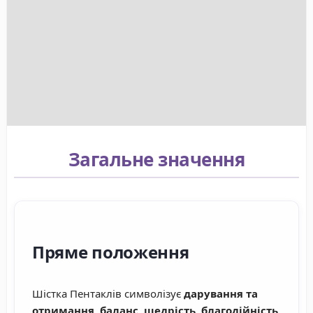
Загальне значення
Пряме положення
Шістка Пентаклів символізує
дарування та
отримання, баланс, щедрість, благодійність