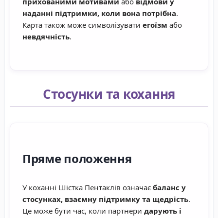
прихованими мотивами
або
відмови у
наданні підтримки, коли вона потрібна
.
Карта також може символізувати
егоїзм
або
невдячність
.
Стосунки та кохання
Пряме положення
У коханні Шістка Пентаклів означає
баланс у
стосунках, взаємну підтримку та щедрість
.
Це може бути час, коли партнери
дарують і