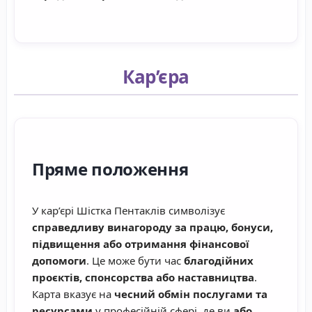
Кар’єра
Пряме положення
У кар’єрі Шістка Пентаклів символізує
справедливу винагороду за працю, бонуси,
підвищення або отримання фінансової
допомоги
. Це може бути час
благодійних
проєктів, спонсорства або наставництва
.
Карта вказує на
чесний обмін послугами та
ресурсами
у професійній сфері, де ви
або