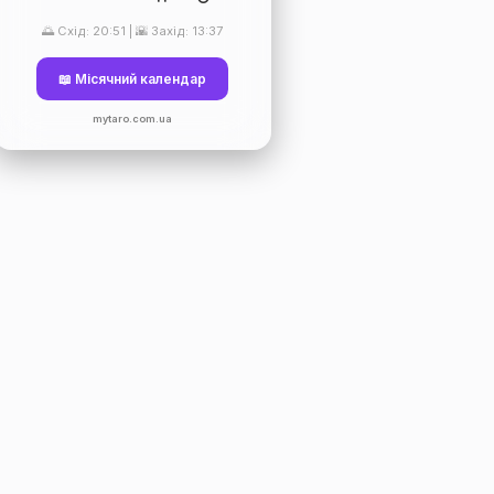
🌅 Схід: 20:51 | 🌇 Захід: 13:37
📖 Місячний календар
mytaro.com.ua