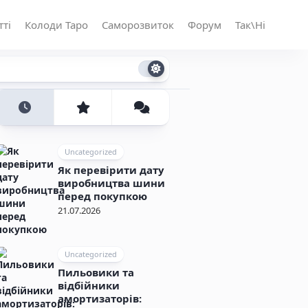
тті
Колоди Таро
Саморозвиток
Форум
Так\Ні
Uncategorized
Як перевірити дату
виробництва шини
перед покупкою
21.07.2026
Uncategorized
Пильовики та
відбійники
амортизаторів: