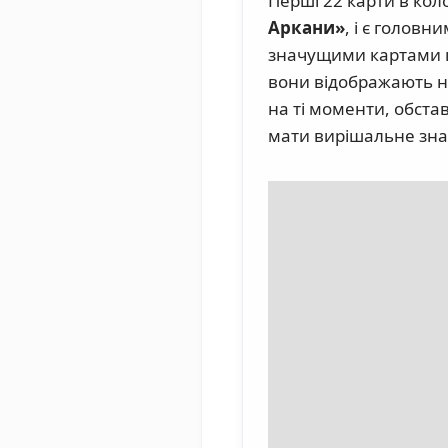
Перші 22 карти в кол
Аркани»
, і є голов
значущими картами ко
вони відображають на
на ті моменти, обста
мати вирішальне зна