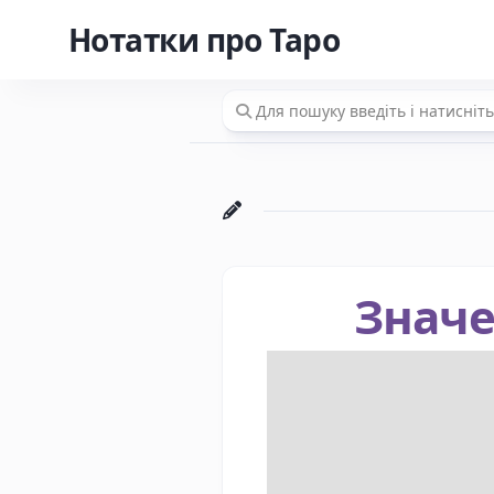
Перейти
Нотатки про Таро
до
вмісту
Значе