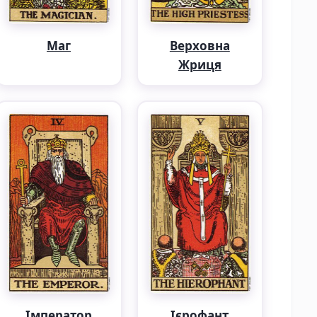
Маг
Верховна
Жриця
Імператор
Ієрофант