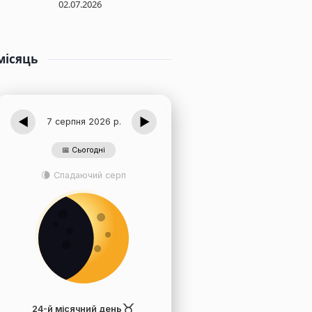
02.07.2026
місяць
◀
▶
7 серпня 2026 р.
📅 Сьогодні
🌘 Спадаючий серп
♉
24-й місячний день