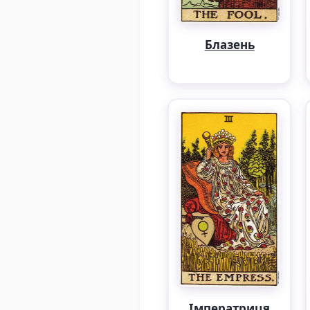
Блазень
Імператриця