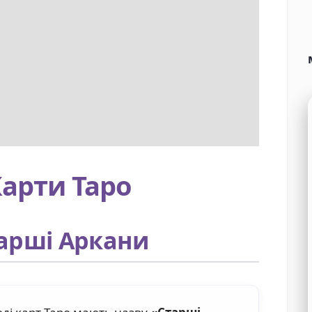
арти Таро
арші Аркани