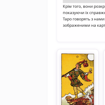
Крім того, вони розк
показуючи їх справжн
Таро говорять з нам
зображеними на карт