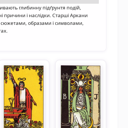
ривають глибинну підґрунтя подій,
і причини і наслідки. Старші Аркани
и сюжетами, образами і символами,
ах.