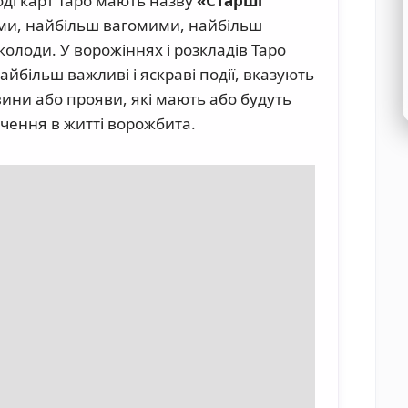
оді карт Таро мають назву
«Старші
ними, найбільш вагомими, найбільш
лоди. У ворожіннях і розкладів Таро
йбільш важливі і яскраві події, вказують
вини або прояви, які мають або будуть
чення в житті ворожбита.