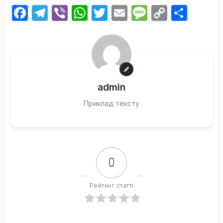
Facebook
Telegram
Viber
WhatsApp
Twitter
Email
Message
Copy
Поді
Link
admin
Приклад тексту
0
Рейтинг статті