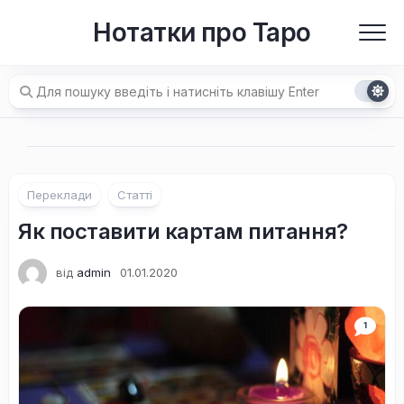
Перейти
Нотатки про Таро
до
вмісту
Переклади
Статті
Як поставити картам питання?
від
admin
01.01.2020
1