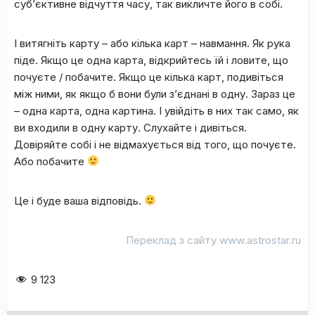
суб’єктивне відчуття часу, так викличте його в собі.
І витягніть карту – або кілька карт – навмання. Як рука
піде. Якщо це одна карта, відкрийтесь їй і ловите, що
почуєте / побачите. Якщо це кілька карт, подивіться
між ними, як якщо б вони були з’єднані в одну. Зараз це
– одна карта, одна картина. І увійдіть в них так само, як
ви входили в одну карту. Слухайте і дивіться.
Довіряйте собі і не відмахується від того, що почуєте.
Або побачите
Це і буде ваша відповідь.
Переклад з сайту www.astrostar.ru
9 123