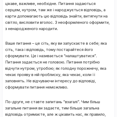
цікаве, важливе, необхідне. Питання задаються
серцем, нутром, там же і народжується відповідь, а
карти допомагають цю відповідь знайти, витягнути на
світло, висловити вголос. З неоформленого оформити,
з ненародженого народити.
Ваше питання – це сіть, яку ви запускаєте в себе; яка
сіть, така і відповідь, тому постарайтеся його
сформувати. Це і називається “налаштуватися”.
Питання задається не головою. Питання потрібно
відчути нутром, утробою; як голодну порожнечу, яка
чекає прояву в ній проблиску, яка чекає, коли її
заповнять. Не відчуваючи інтересу до відповіді,
сформувати питання неможливо.
По-друге, не ставте запитань “взагалі”. Чим більш
загальне питання ви задаєте, тим більше загальна
відповідь отримаєте, але ж цікавить нас, як правило,