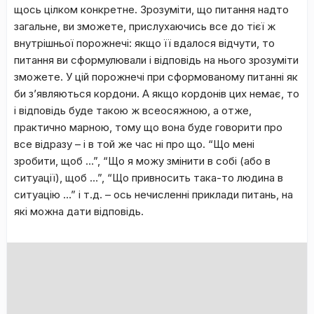
щось цілком конкретне. Зрозуміти, що питання надто
загальне, ви зможете, прислухаючись все до тієї ж
внутрішньої порожнечі: якщо її вдалося відчути, то
питання ви сформулювали і відповідь на нього зрозуміти
зможете. У цій порожнечі при сформованому питанні як
би з’являються кордони. А якщо кордонів цих немає, то
і відповідь буде такою ж всеосяжною, а отже,
практично марною, тому що вона буде говорити про
все відразу – і в той же час ні про що. “Що мені
зробити, щоб …”, “Що я можу змінити в собі (або в
ситуації), щоб …”, “Що привносить така-то людина в
ситуацію …” і т.д. – ось нечисленні приклади питань, на
які можна дати відповідь.