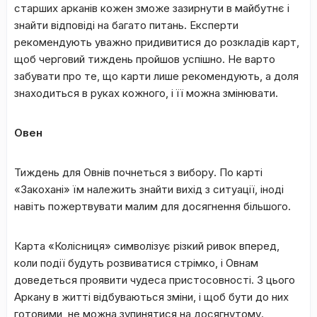
старших арканів кожен зможе зазирнути в майбутнє і
знайти відповіді на багато питань. Експерти
рекомендують уважно придивитися до розкладів карт,
щоб черговий тиждень пройшов успішно. Не варто
забувати про те, що карти лише рекомендують, а доля
знаходиться в руках кожного, і її можна змінювати.
Овен
Тиждень для Овнів почнеться з вибору. По карті
«Закохані» їм належить знайти вихід з ситуації, іноді
навіть пожертвувати малим для досягнення більшого.
Карта «Колісниця» символізує різкий ривок вперед,
коли події будуть розвиватися стрімко, і Овнам
доведеться проявити чудеса пристосовності. З цього
Аркану в житті відбуваються зміни, і щоб бути до них
готовими, не можна зупинятися на досягнутому.