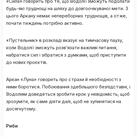
«Сила» говорить про те, що Водолії зможуть подолати
будь-які труднощі на шляху до довгоочікуваної мети. З
цього Аркану немає непереборних труднощів, а отже,
почати тиждень потрібно активно.
«Пустельник» в розкладі вказує на тимчасову паузу,
коли Водолії зможуть розв’язати важливі питання,
набратися сил і зібратися з думками, щоб приступити
до нових проєктів.
Аркан «Луна» говорить про страхи й необхідності з
ними боротися. Побоювання здебільшого безпідставні, і
Водоліям доведеться зробити крок у невідомість, щоб
зрозуміти, як саме діяти далі, щоб не зупинятися на
досягнутому.
Риби