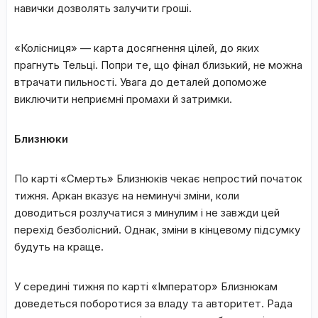
навички дозволять залучити гроші.
«Колісниця» — карта досягнення цілей, до яких
прагнуть Тельці. Попри те, що фінал близький, не можна
втрачати пильності. Увага до деталей допоможе
виключити неприємні промахи й затримки.
Близнюки
По карті «Смерть» Близнюків чекає непростий початок
тижня. Аркан вказує на неминучі зміни, коли
доводиться розлучатися з минулим і не завжди цей
перехід безболісний. Однак, зміни в кінцевому підсумку
будуть на краще.
У середині тижня по карті «Імператор» Близнюкам
доведеться поборотися за владу та авторитет. Рада