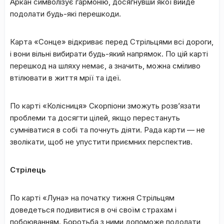
Аркан символізує гармонію, досягнувши якої вийде
подолати будь-які перешкоди.
Карта «Сонце» відкриває перед Стрільцями всі дороги,
і вони вільні вибирати будь-який напрямок. По цій карті
перешкод на шляху немає, а значить, можна сміливо
втілювати в життя мрії та ідеї.
По карті «Колісниця» Скорпіони зможуть розв’язати
проблеми та досягти цілей, якщо перестануть
сумніватися в собі та почнуть діяти. Рада карти — не
зволікати, щоб не упустити приємних перспектив.
Стрілець
По карті «Луна» на початку тижня Стрільцям
доведеться подивитися в очі своїм страхам і
побоюванням. Боротьба з ними допоможе подолати