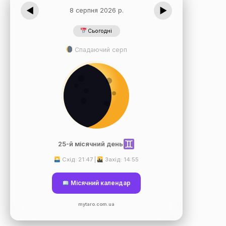
◀
▶
8 серпня 2026 р.
Сьогодні
Спадаючий серп
25-й місячний день
Схід: 21:47 |
Захід: 14:55
Місячний календар
mytaro.com.ua