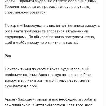
карти — правити мудро і не ставити себе вище інших.
Гординя призведе до промахів і зіпсує репутацію,
сповільнюючи розвиток.
По карті «Правосуддя» у вихідні дні Близнюки зможуть
розв’язати проблеми та впоратися з будь-якими
труднощами. По цій карті важливо поступати чесно,
щоб в майбутньому не опинитися в пастці.
Рак
Початок тижня по карті «Зірка» буде наповнений
радісними подіями. Аркан вказує на час, коли Раки
зможуть втілити в життя мрії, якщо перестануть
сумніватися в собі.
Аркан «Закохані» говорить про необхідність зробити
важливий вибір. Життя змінюється, і для того, щоб