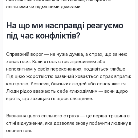
спільними чи відмінними думками.
​На що ми насправді реагуємо
під час конфліктів?
​Справжній ворог — не чужа думка, а страх, що за нею
ховається. Коли хтось стає агресивним або
непохитним у своїх переконаннях, подивіться глибше.
Під цією жорсткістю зазвичай ховається страх втрати:
контролю, безпеки, близьких людей або сенсу життя.
Люди рідко вважають себе «лиходіями» — вони щиро
вірять, що захищають щось священне.
​Визнання цього спільного страху — це перша тріщина в
стіні відчуження, яка дозволяє знову побачити людину в
опонентові.