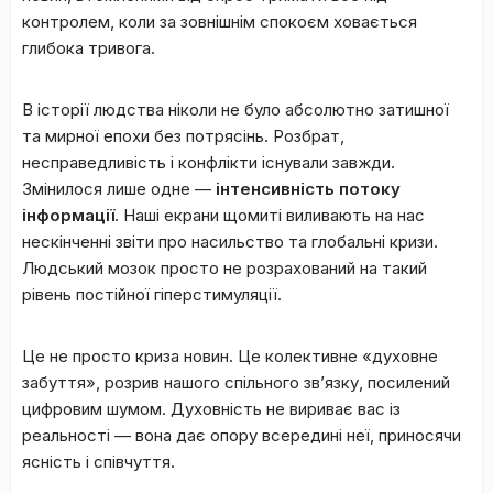
контролем, коли за зовнішнім спокоєм ховається
глибока тривога.
​В історії людства ніколи не було абсолютно затишної
та мирної епохи без потрясінь. Розбрат,
несправедливість і конфлікти існували завжди.
Змінилося лише одне —
інтенсивність потоку
інформації
. Наші екрани щомиті виливають на нас
нескінченні звіти про насильство та глобальні кризи.
Людський мозок просто не розрахований на такий
рівень постійної гіперстимуляції.
​Це не просто криза новин. Це колективне «духовне
забуття», розрив нашого спільного зв’язку, посилений
цифровим шумом. Духовність не вириває вас із
реальності — вона дає опору всередині неї, приносячи
ясність і співчуття.