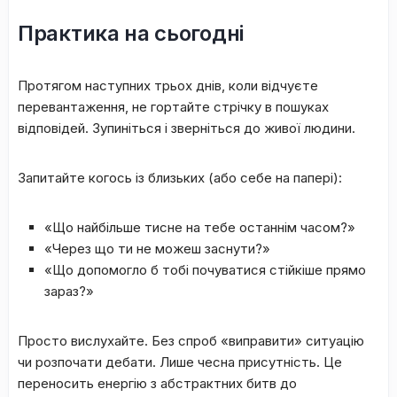
​Практика на сьогодні
​Протягом наступних трьох днів, коли відчуєте
перевантаження, не гортайте стрічку в пошуках
відповідей. Зупиніться і зверніться до живої людини.
​Запитайте когось із близьких (або себе на папері):
​«Що найбільше тисне на тебе останнім часом?»
​«Через що ти не можеш заснути?»
​«Що допомогло б тобі почуватися стійкіше прямо
зараз?»
​Просто вислухайте. Без спроб «виправити» ситуацію
чи розпочати дебати. Лише чесна присутність. Це
переносить енергію з абстрактних битв до