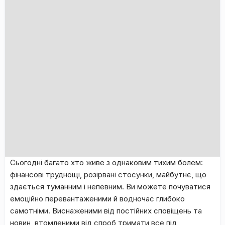
​Сьогодні багато хто живе з однаковим тихим болем:
фінансові труднощі, розірвані стосунки, майбутнє, що
здається туманним і непевним. Ви можете почуватися
емоційно перевантаженими й водночас глибоко
самотніми. Виснаженими від постійних сповіщень та
новин, втомленими від спроб тримати все під