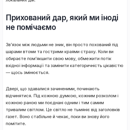
​Прихований дар, який ми іноді
не помічаємо
​Зв’язок між людьми не зник, він просто похований під
шарами втоми та гострими краями страху. Коли ви
обираєте пом’якшити свою мову, обмежити потік
вхідної інформації та замінити категоричність цікавістю
— щось змінюється.
​Двері, що здавалися зачиненими, починають
відчинятися. Під кожною думкою, кожним розколом і
кожною раною ми поєднані одним і тим самим
тривалим світлом. Це світло не тьмяніє від заголовків
газет. Воно стабільне й чекає, поки ви знову його
помітите.