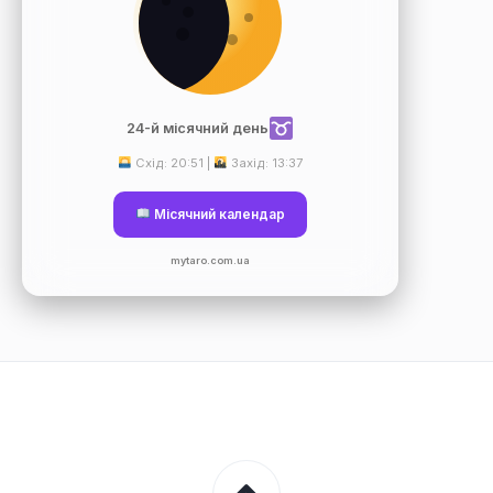
24-й місячний день
Схід: 20:51 |
Захід: 13:37
Місячний календар
mytaro.com.ua