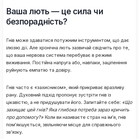
​Ваша лють — це сила чи
безпорадність?
​Гнів може здаватися потужним інструментом, що дає
ілюзію дії. Але хронічна лють зазвичай свідчить про те,
що ваша нервова система перебуває в режимі
виживання. Постійна напруга або, навпаки, заціпеніння
руйнують емпатію та довіру.
​Гнів часто є «захисником», який прикриває вразливу
рану. Духовний підхід пропонує зустріти гнів із
цікавістю, а не придушувати його. Запитайте себе:
«Що
захищає цей гнів? Яка глибока потреба зараз кричить
про допомогу?»
Коли ви називаєте страх на ім’я, гнів
пом’якшується, звільняючи місце для справжнього
зв’язку.