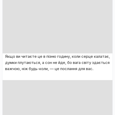
​Якщо ви читаєте це в пізню годину, коли серце калатає,
думки плутаються, а сон не йде, бо вага світу здається
важчою, ніж будь-коли, — це послання для вас.