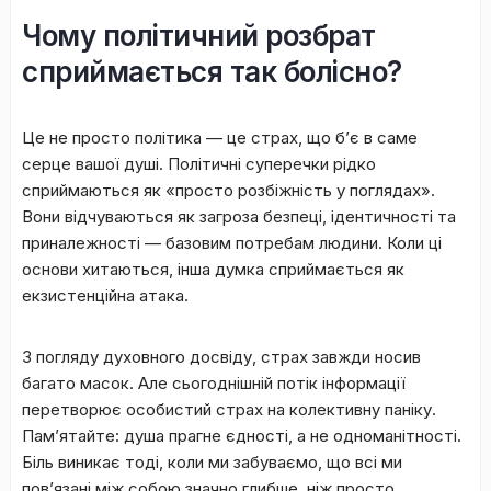
​Чому політичний розбрат
сприймається так болісно?
​Це не просто політика — це страх, що б’є в саме
серце вашої душі. Політичні суперечки рідко
сприймаються як «просто розбіжність у поглядах».
Вони відчуваються як загроза безпеці, ідентичності та
приналежності — базовим потребам людини. Коли ці
основи хитаються, інша думка сприймається як
екзистенційна атака.
​З погляду духовного досвіду, страх завжди носив
багато масок. Але сьогоднішній потік інформації
перетворює особистий страх на колективну паніку.
Пам’ятайте: душа прагне єдності, а не одноманітності.
Біль виникає тоді, коли ми забуваємо, що всі ми
пов’язані між собою значно глибше, ніж просто