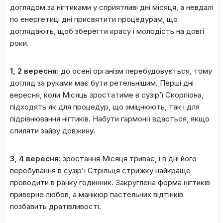
доглядом за нігтиками у сприятливі дні місяця, а невдалі
по енергетиці дні присвятити процедурам, що
доглядають, щоб зберегти красу і молодість на довгі
роки.
1, 2 вересня:
до осені організм перебудовується, тому
догляд за руками має бути ретельнішим. Перші дні
вересня, коли Місяць зростатиме в сузір’ї Скорпіона,
підходять як для процедур, що зміцнюють, так і для
підрівнювання нігтиків. Набути гармонії вдасться, якщо
спиляти зайву довжину.
3, 4 вересня:
зростання Місяця триває, і в дні його
перебування в сузір’ї Стрільця стрижку найкраще
проводити в ранку годинник. Закруглена форма нігтиків
приверне любов, а манікюр пастельних відтінків
позбавить дратівливості.