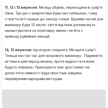
11, 12 і 13 вересня:
Місяць убуває, переходячи в сузір’я
Овна. Три дні її енергетика буде нестабільною, тому
стригти нігті краще до заходу сонця. Вдалим часом для
манікюру буде 13 число: світлі відтінки допоможуть
налаштуватися на позитивну хвилю і не йти з
приводу руйнівних емоцій .
14, 15 вересня:
під егідою спадного Місяця в сузір’ї
Тельця настає час для грошового манікюру . Підрівняти
нігтики в цей період можна, проте відростати вони
будуть повільно. Прискорити їхнє зростання і не
допустити ламкості буде простіше завдяки
перевіреним народним методам.