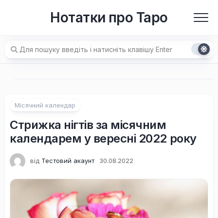
Перейти
Нотатки про Таро
до
вмісту
Місячний календар
Стрижка нігтів за місячним
календарем у вересні 2022 року
від
Тестовий акаунт
30.08.2022