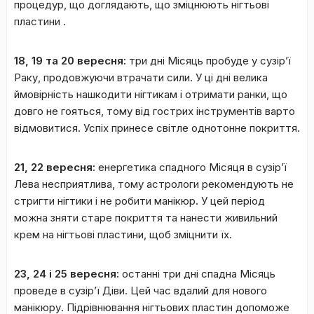
процедур, що доглядають, що зміцнюють нігтьові
пластини .
18, 19 та 20 вересня:
три дні Місяць пробуде у сузір’ї
Раку, продовжуючи втрачати сили. У ці дні велика
ймовірність нашкодити нігтикам і отримати ранки, що
довго не гояться, тому від гострих інструментів варто
відмовитися. Успіх принесе світле однотонне покриття.
21, 22 вересня:
енергетика спадного Місяця в сузір’ї
Лева несприятлива, тому астрологи рекомендують не
стригти нігтики і не робити манікюр. У цей період
можна зняти старе покриття та нанести живильний
крем на нігтьові пластини, щоб зміцнити їх.
23, 24 і 25 вересня:
останні три дні спадна Місяць
проведе в сузір’ї Діви. Цей час вдалий для нового
манікюру. Підрівнювання нігтьових пластин допоможе