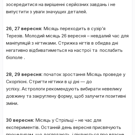
зосередитися на вирішенні серйозних завдань і не
випустити з уваги значущих деталей.
26, 27 вересня:
Місяць переходить в сузір’я
Терезів. Молодий місяць 26 вересня – невдалий час для
маніпуляцій з нігтиками. Стрижка нігтів в обидва дні
негативно відбиватиметься на настрої та послабить
біополе .
28, 29 вересня:
початок зростання Місяць проведе у
Скорпіоні. Стригти нігтики в ці дні — до
успіху. Астрологи рекомендують вибирати невелику
довжину та закруглену форму, щоб залучити позитивні
зміни.
30 вересня:
Місяць у Стрільці – не час для
експериментів. Останній день вересня присвячують
процедурам, що доглядають, і піклуються про власне