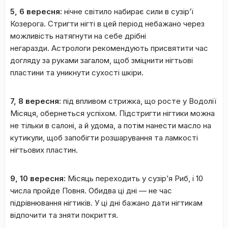
5, 6 вересня:
нічне світило набирає сили в сузір’ї
Козерога. Стригти нігті в цей період небажано через
можливість натягнути на себе дрібні
негаразди. Астрологи рекомендують присвятити час
догляду за руками загалом, щоб зміцнити нігтьові
пластини та уникнути сухості шкіри.
7, 8 вересня:
під впливом стрижка, що росте у Водолії
Місяця, обернеться успіхом. Підстригти нігтики можна
не тільки в салоні, а й удома, а потім нанести масло на
кутикули, щоб запобігти розшарування та ламкості
нігтьових пластин.
9, 10 вересня:
Місяць переходить у сузір’я Риб, і 10
числа пройде Повня. Обидва ці дні — не час
підрівнювання нігтиків. У ці дні бажано дати нігтикам
відпочити та зняти покриття.