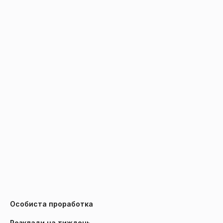
Особиста проработка
Розклади на тиждень