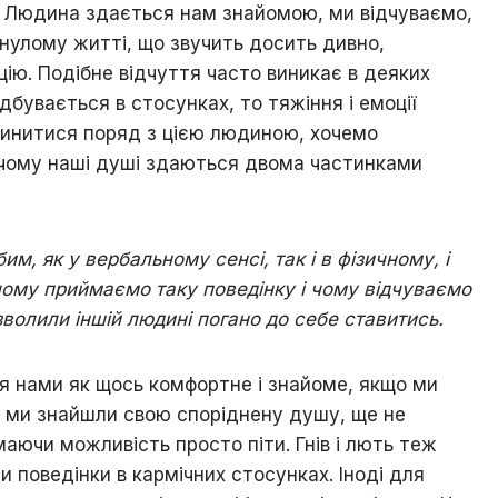
н. Людина здається нам знайомою, ми відчуваємо,
инулому житті, що звучить досить дивно,
цію. Подібне відчуття часто виникає в деяких
дбувається в стосунках, то тяжіння і емоції
пинитися поряд з цією людиною, хочемо
, чому наші душі здаються двома частинками
им, як у вербальному сенсі, так і в фізичному, і
чому приймаємо таку поведінку і чому відчуваємо
волили іншій людині погано до себе ставитись.
ся нами як щось комфортне і знайоме, якщо ми
о ми знайшли свою споріднену душу, ще не
 маючи можливість просто піти. Гнів і лють теж
поведінки в кармічних стосунках. Іноді для