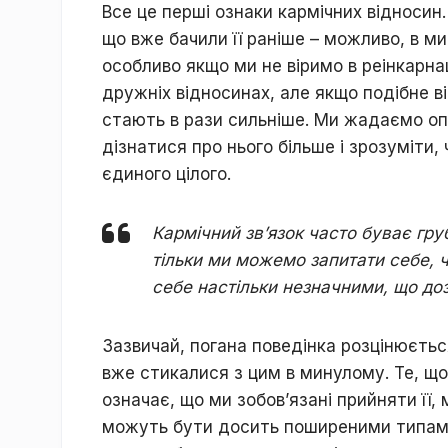
Все це перші ознаки кармічних відноси
що вже бачили її раніше – можливо, в м
особливо якщо ми не віримо в реінкарна
дружніх відносинах, але якщо подібне ві
стають в рази сильніше. Ми жадаємо о
дізнатися про нього більше і зрозуміти
єдиного цілого.
Кармічний зв’язок часто буває груб
тільки ми можемо запитати себе, 
себе настільки незначними, що доз
Зазвичай, погана поведінка розцінюєть
вже стикалися з цим в минулому. Те, щ
означає, що ми зобов’язані прийняти її,
можуть бути досить поширеними типами 