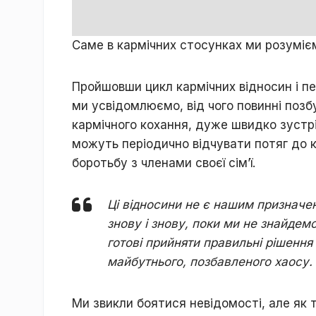
Саме в кармічних стосунках ми розуміємо
Пройшовши цикл кармічних відносин і пе
ми усвідомлюємо, від чого повинні позб
кармічного кохання, дуже швидко зустрі
можуть періодично відчувати потяг до к
боротьбу з членами своєї сім’ї.
Ці відносини не є нашим призначе
знову і знову, поки ми не знайдемо
готові прийняти правильні рішення
майбутнього, позбавленого хаосу.
Ми звикли боятися невідомості, але як 