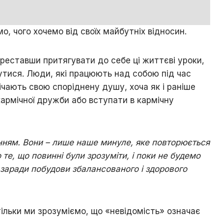
, чого хочемо від своїх майбутніх відносин.
реставши притягувати до себе ці життєві уроки,
утися. Люди, які працюють над собою під час
чають свою споріднену душу, хоча як і раніше
армічної дружби або вступати в кармічну
нням. Вони – лише наше минуле, яке повторюється
 те, що повинні були зрозуміти, і поки не будемо
 заради побудови збалансованого і здорового
тільки ми зрозуміємо, що «невідомість» означає