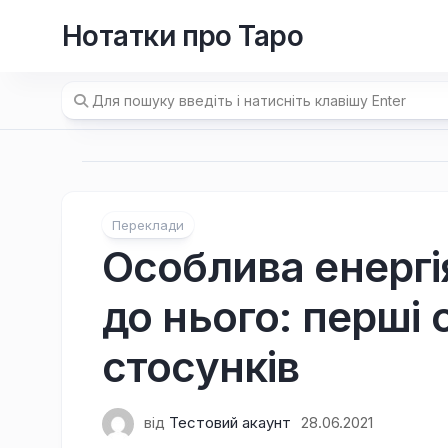
Перейти
Нотатки про Таро
до
вмісту
Переклади
Особлива енергія
до нього: перші
стосунків
від
Тестовий акаунт
28.06.2021