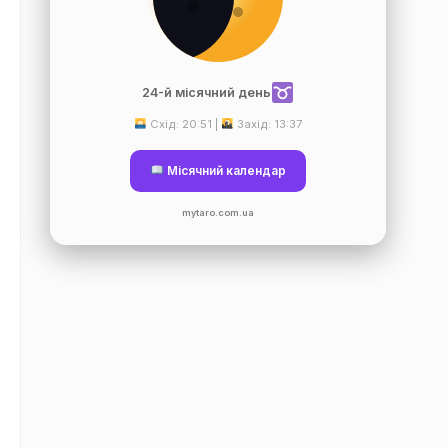
24-й місячний день
Схід: 20:51 |
Захід: 13:37
Місячний календар
mytaro.com.ua