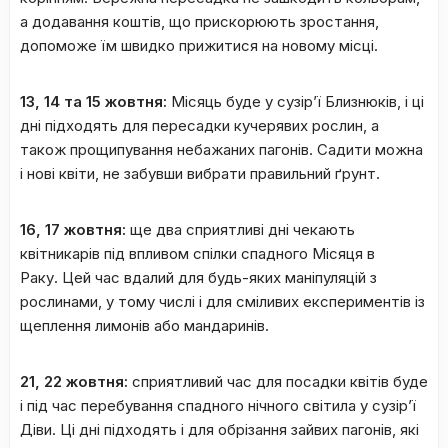
а додавання коштів, що прискорюють зростання,
допоможе їм швидко прижитися на новому місці.
13, 14 та 15 жовтня:
Місяць буде у сузір’ї Близнюків, і ці
дні підходять для пересадки кучерявих рослин, а
також прощипування небажаних пагонів. Садити можна
і нові квіти, не забувши вибрати правильний ґрунт.
16, 17 жовтня:
ще два сприятливі дні чекають
квітникарів під впливом спілки спадного Місяця в
Раку. Цей час вдалий для будь-яких маніпуляцій з
рослинами, у тому числі і для сміливих експериментів із
щеплення лимонів або мандаринів.
21, 22 жовтня:
сприятливий час для посадки квітів буде
і під час перебування спадного нічного світила у сузір’ї
Діви. Ці дні підходять і для обрізання зайвих пагонів, які