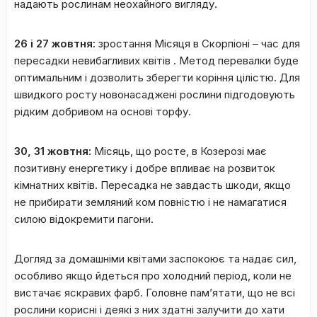
надають рослинам неохайного вигляду.
26 і 27 жовтня:
зростання Місяця в Скорпіоні – час для
пересадки невибагливих квітів . Метод перевалки буде
оптимальним і дозволить зберегти коріння цілістю. Для
швидкого росту новонасаджені рослини підгодовують
рідким добривом на основі торфу.
30, 31 жовтня:
Місяць, що росте, в Козерозі має
позитивну енергетику і добре впливає на розвиток
кімнатних квітів. Пересадка не завдасть шкоди, якщо
не прибирати земляний ком повністю і не намагатися
силою відокремити пагони.
Догляд за домашніми квітами заспокоює та надає сил,
особливо якщо йдеться про холодний період, коли не
вистачає яскравих фарб. Головне пам’ятати, що не всі
рослини корисні і деякі з них здатні залучити до хати