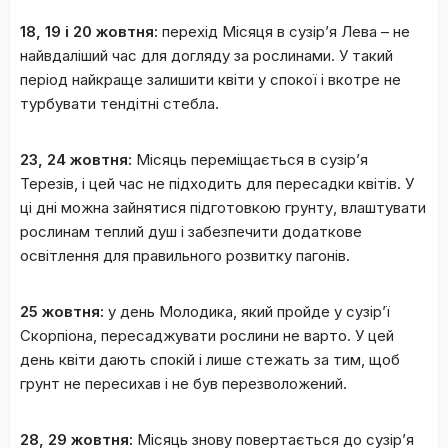
18, 19 і 20 жовтня:
перехід Місяця в сузір’я Лева – не
найвдаліший час для догляду за рослинами. У такий
період найкраще залишити квіти у спокої і вкотре не
турбувати тендітні стебла.
23, 24 жовтня:
Місяць переміщається в сузір’я
Терезів, і цей час не підходить для пересадки квітів. У
ці дні можна зайнятися підготовкою грунту, влаштувати
рослинам теплий душ і забезпечити додаткове
освітлення для правильного розвитку пагонів.
25 жовтня:
у день Молодика, який пройде у сузір’ї
Скорпіона, пересаджувати рослини не варто. У цей
день квіти дають спокій і лише стежать за тим, щоб
грунт не пересихав і не був перезволожений.
28, 29 жовтня:
Місяць знову повертається до сузір’я