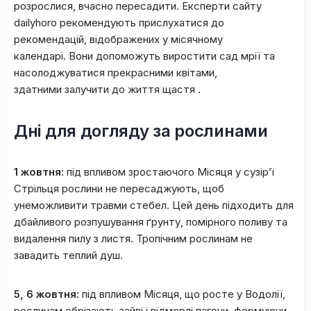
розрослися, вчасно пересадити. Експерти сайту
dailyhoro рекомендують прислухатися до
рекомендацій, відображених у місячному
календарі. Вони допоможуть виростити сад мрії та
насолоджуватися прекрасними квітами,
здатними залучити до життя щастя .
Дні для догляду за рослинами
1 жовтня:
під впливом зростаючого Місяця у сузір’ї
Стрільця рослини не пересаджують, щоб
унеможливити травми стебел. Цей день підходить для
дбайливого розпушування ґрунту, помірного поливу та
видалення пилу з листя. Тропічним рослинам не
завадить теплий душ.
5, 6 жовтня:
під впливом Місяця, що росте у Водолії,
рослинам обрізають зайві і відмерлі пагони, формуючи