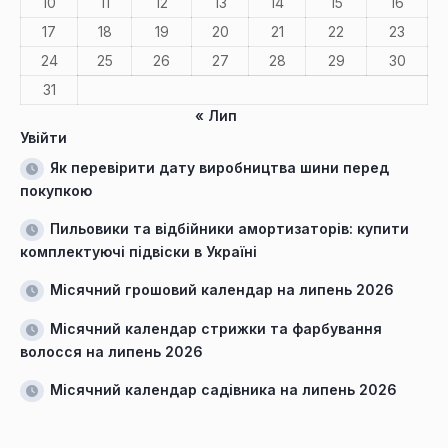
10
11
12
13
14
15
16
17
18
19
20
21
22
23
24
25
26
27
28
29
30
31
« Лип
Увійти
Як перевірити дату виробництва шини перед
покупкою
Пильовики та відбійники амортизаторів: купити
комплектуючі підвіски в Україні
Місячний грошовий календар на липень 2026
Місячний календар стрижки та фарбування
волосся на липень 2026
Місячний календар садівника на липень 2026