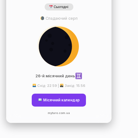
Сьогодні
Спадаючий серп
26-й місячний день
Схід: 22:59 |
Захід: 15:56
Місячний календар
mytaro.com.ua