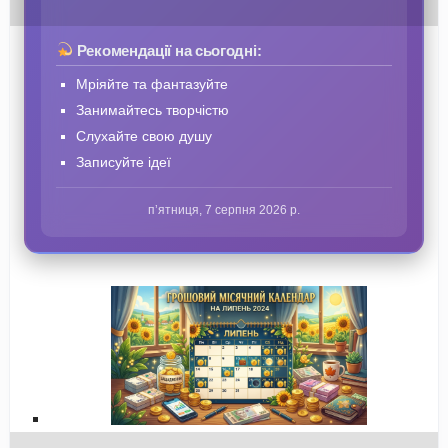
Рекомендації на сьогодні:
Мріяйте та фантазуйте
Занимайтесь творчістю
Слухайте свою душу
Записуйте ідеї
пʼятниця, 7 серпня 2026 р.