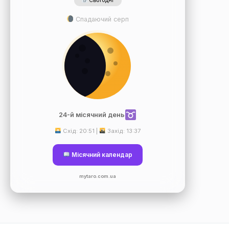
Сьогодні
Спадаючий серп
24-й місячний день
Схід: 20:51 |
Захід: 13:37
Місячний календар
mytaro.com.ua