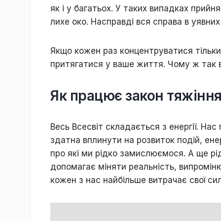
як і у багатьох. У таких випадках прийн
лихе око. Насправді вся справа в уявних
Якщо кожен раз концентруватися тільки 
притягатися у ваше життя. Чому ж так 
Як працює закон тяжінн
Весь Всесвіт складається з енергії. Нас
здатна вплинути на розвиток подій, енер
про які ми рідко замислюємося. А ще р
допомагає міняти реальність, випроміню
кожен з нас найбільше витрачає свої сил