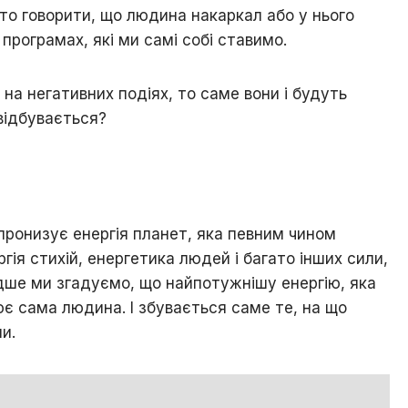
ято говорити, що людина накаркал або у нього
 програмах, які ми самі собі ставимо.
на негативних подіях, то саме вони і будуть
відбувається?
я
 пронизує енергія планет, яка певним чином
гія стихій, енергетика людей і багато інших сили,
ідше ми згадуємо, що найпотужнішу енергію, яка
є сама людина. І збувається саме те, на що
и.