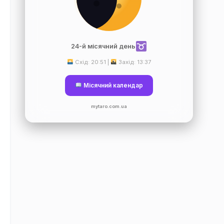
24-й місячний день
Схід: 20:51 |
Захід: 13:37
Місячний календар
mytaro.com.ua