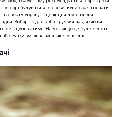
зв’язок, і саме тому рекомендується перевірити
тіше перебудуватися на позитивний лад і почати
ють просту вправу. Однак для досягнення
щодня. Виберіть для себе зручний час, який ви
хто не відволікатиме. Навіть якщо це буде десять
 щоб почати змінюватися вже сьогодні.
ачі