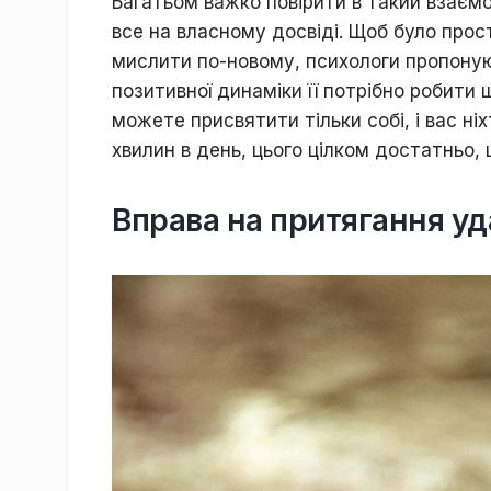
Багатьом важко повірити в такий взаємо
все на власному досвіді. Щоб було прос
мислити по-новому, психологи пропону
позитивної динаміки її потрібно робити 
можете присвятити тільки собі, і вас ні
хвилин в день, цього цілком достатньо,
Вправа на притягання уд