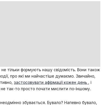
не тільки формують нашу свідомість. Вони також
 події, про які ми найчастіше думаємо. Звичайно,
итивно,
застосовувати афірмації кожен день
, і
 не так-то просто почати мислити по-іншому.
 неодмінно збувається. Бувало? Напевно бувало,