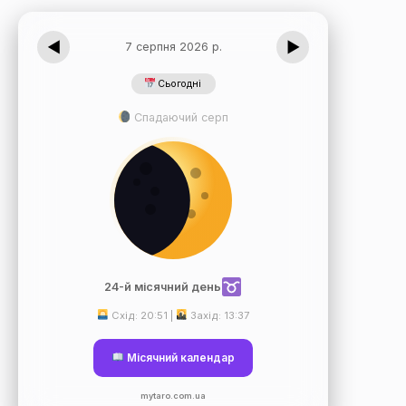
◀
▶
7 серпня 2026 р.
Сьогодні
Спадаючий серп
24-й місячний день
Схід: 20:51 |
Захід: 13:37
Місячний календар
mytaro.com.ua