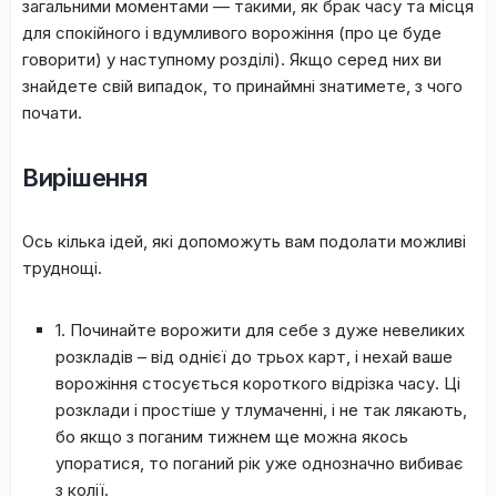
загальними моментами — такими, як брак часу та місця
для спокійного і вдумливого ворожіння (про це буде
говорити) у наступному розділі). Якщо серед них ви
знайдете свій випадок, то принаймні знатимете, з чого
почати.
Вирішення
Ось кілька ідей, які допоможуть вам подолати можливі
труднощі.
1. Починайте ворожити для себе з дуже невеликих
розкладів – від однієї до трьох карт, і нехай ваше
ворожіння стосується короткого відрізка часу. Ці
розклади і простіше у тлумаченні, і не так лякають,
бо якщо з поганим тижнем ще можна якось
упоратися, то поганий рік уже однозначно вибиває
з колії.