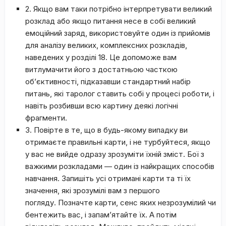
2. Якщо вам таки потрібно інтерпретувати великий
розклад або якщо питання несе в собі великий
емоційний заряд, використовуйте один із прийомів
для аналізу великих, комплексних розкладів,
наведених у розділі 18. Це допоможе вам
витлумачити його з достатньою часткою
об’єктивності, підказавши стандартний набір
питань, які таролог ставить собі у процесі роботи, і
навіть розбивши всю картину деякі логічні
фрагменти.
3. Повірте в те, що в будь-якому випадку ви
отримаєте правильні карти, і не турбуйтеся, якщо
у вас не вийде одразу зрозуміти їхній зміст. Бої з
важкими розкладами — один із найкращих способів
навчання. Запишіть усі отримані карти та ті їх
значення, які зрозумілі вам з першого
погляду. Позначте карти, сенс яких незрозумілий чи
бентежить вас, і запам’ятайте їх. А потім