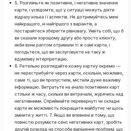
5. Розгляньте як позитивне, і негативне значення
карти, і усвідомте, що у ситуації можуть діяти
відразу кілька її аспектів. Не дотримуйтесь мені
найкращого, ні найгіршого з варіантів, а
постарайтеся зберегти рівновагу. Уявіть собі, що б
ви сказали хорошому другу або просто клієнту,
якби вони раптом отримали ті ж самі карти, і
погодьтеся, що ви заслуговуєте на таку ж
вдумливу інтерпретацію.
6. Ретельно розглядайте кожну картку окремо —
не перестрибуйте через карти, оскільки, можливо,
саме ті, що ви пропустили, містили дуже важливу
інформацію. Витратьте на аналіз позитивних карт
стільки ж часу, скільки ви витрачали, журячись над
негативними. Сприймайте перевернуті чи складні
карти як можливість покращити майбутнє чи щось
змінити у житті. 7. Якщо ви впевнені в тому, що
повністю розумієте сенс негативних карт, зробіть
другий розклад на способи вирішення проблем, що