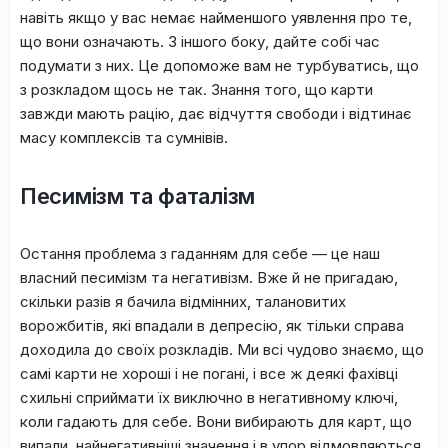
навіть якщо у вас немає найменшого уявлення про те,
що вони означають. З іншого боку, дайте собі час
подумати з них. Це допоможе вам не турбуватись, що
з розкладом щось не так. Знання того, що карти
завжди мають рацію, дає відчуття свободи і відтинає
масу комплексів та сумнівів.
Песимізм та фаталізм
Остання проблема з гаданням для себе — це наш
власний песимізм та негативізм. Вже й не пригадаю,
скільки разів я бачила відмінних, талановитих
ворожбитів, які впадали в депресію, як тільки справа
доходила до своїх розкладів. Ми всі чудово знаємо, що
самі карти не хороші і не погані, і все ж деякі фахівці
схильні сприймати їх виключно в негативному ключі,
коли гадають для себе. Вони вибирають для карт, що
випали, найнегативніші значення і в упор відмовляються