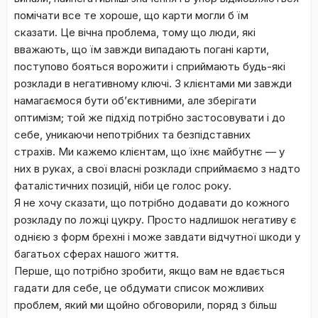
помічати все те хороше, що карти могли б їм
сказати. Це вічна проблема, тому що люди, які
вважають, що їм завжди випадають погані карти,
поступово бояться ворожити і сприймають будь-які
розклади в негативному ключі. З клієнтами ми завжди
намагаємося бути об’єктивними, але зберігати
оптимізм; той же підхід потрібно застосовувати і до
себе, уникаючи непотрібних та безпідставних
страхів. Ми кажемо клієнтам, що їхнє майбутнє — у
них в руках, а свої власні розклади сприймаємо з надто
фаталістичних позицій, ніби це голос року.
Я не хочу сказати, що потрібно додавати до кожного
розкладу по ложці цукру. Просто надлишок негативу є
однією з форм брехні і може завдати відчутної шкоди у
багатьох сферах нашого життя.
Перше, що потрібно зробити, якщо вам не вдається
гадати для себе, це обдумати список можливих
проблем, який ми щойно обговорили, поряд з більш