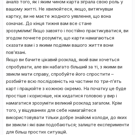
аналіз того, як і яким чином карта зіграла свою роль у
вашому житті. Не хвилюйтеся, якщо, витягнувши
картку, ви не маєте жодного уявлення, що вона
означає. До кінця тижня вам все стане
зрозумілим! Якщо завзято і постійно практикуватися, ви
згодом почнете розуміти, що карти намагаються
сказати вам і з якими подіями вашого життя вони
пов’язані.
Якщо ви бачите цікавий розклад, який вам хочеться
спробувати, але він набагато більший за ті, з якими ви
звикли мати справу, спробуйте його спростити –
розбийте всю послідовність на частини по три-п’ять
карт і працюйте з кожною окремо. На початку це буде
простіше і корисніше, ніж кидатися головою у вир і
намагатися зрозуміти великий розклад загалом. Крім
того, у віщуваннях для себе намагайтеся
використовувати тільки добре знайомі колоди, до яких
ви звикли і які вам подобаються; залиште експерименти
для більш простих ситуацій.