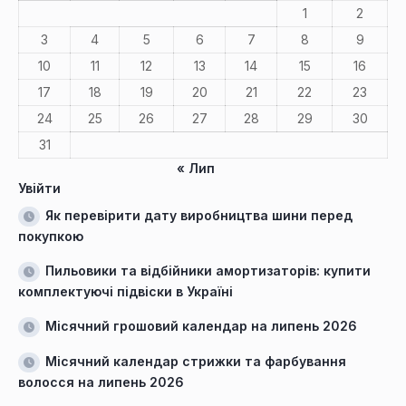
1
2
3
4
5
6
7
8
9
10
11
12
13
14
15
16
17
18
19
20
21
22
23
24
25
26
27
28
29
30
31
« Лип
Увійти
Як перевірити дату виробництва шини перед
покупкою
Пильовики та відбійники амортизаторів: купити
комплектуючі підвіски в Україні
Місячний грошовий календар на липень 2026
Місячний календар стрижки та фарбування
волосся на липень 2026