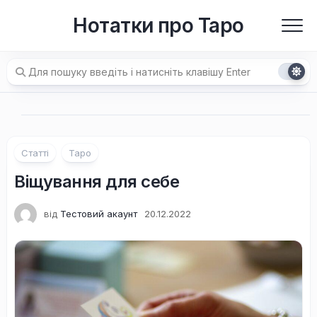
Перейти
Нотатки про Таро
до
вмісту
Статті
Таро
Віщування для себе
від
Тестовий акаунт
20.12.2022