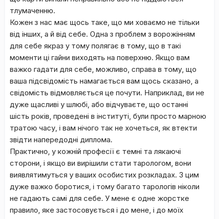
тлумаченню.
Кожен з нас має щось таке, що ми ховаємо не тільки
від інших, а й від себе. Одна з проблем з ворожінням
для себе якраз у тому полягає в тому, що в такі
моменти ці гайни виходять на поверхню. Якщо вам
важко гадати для себе, можливо, справа в тому, що
ваша підсвідомість намагається вам щось сказано, а
свідомість відмовляється це почути. Наприклад, ви не
дуже щасливі у шлюбі, або відчуваєте, що останні
шість років, проведені в інституті, були просто марною
тратою часу, і вам нічого так не хочеться, як втекти
звідти напередодні диплома.
Практично, у кожній професії є темні та лякаючі
сторони, і якщо ви вирішили стати тарологом, вони
виявлятимуться у ваших особистих розкладах. З цим
дуже важко боротися, і тому багато тарологів ніколи
не гадають самі для себе. У мене є одне жорстке
правило, яке застосовується і до мене, і до моїх