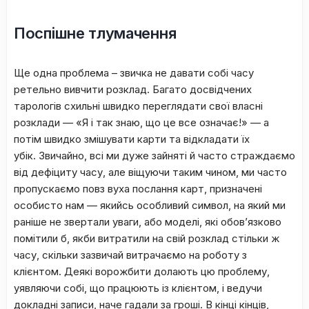
Поспішне тлумачення
Ще одна проблема – звичка не давати собі часу
ретельно вивчити розклад. Багато досвідчених
тарологів схильні швидко переглядати свої власні
розклади — «Я і так знаю, що це все означає!» — а
потім швидко змішувати карти та відкладати їх
убік. Звичайно, всі ми дуже зайняті й часто страждаємо
від дефіциту часу, але віщуючи таким чином, ми часто
пропускаємо повз вуха послання карт, призначені
особисто нам — якийсь особливий символ, на який ми
раніше не звертали уваги, або моделі, які обов’язково
помітили б, якби витратили на свій розклад стільки ж
часу, скільки зазвичай витрачаємо на роботу з
клієнтом. Деякі ворожбити долають цю проблему,
уявляючи собі, що працюють із клієнтом, і ведучи
докладні записи, наче гадали за гроші. В кінці кінців,