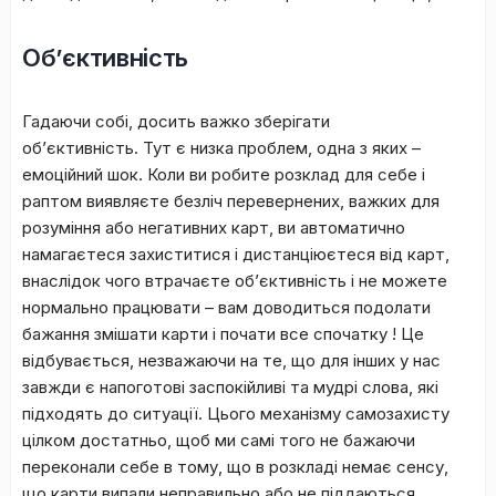
Об’єктивність
Гадаючи собі, досить важко зберігати
об’єктивність. Тут є низка проблем, одна з яких –
емоційний шок. Коли ви робите розклад для себе і
раптом виявляєте безліч перевернених, важких для
розуміння або негативних карт, ви автоматично
намагаєтеся захиститися і дистанціюєтеся від карт,
внаслідок чого втрачаєте об’єктивність і не можете
нормально працювати – вам доводиться подолати
бажання змішати карти і почати все спочатку ! Це
відбувається, незважаючи на те, що для інших у нас
завжди є напоготові заспокійливі та мудрі слова, які
підходять до ситуації. Цього механізму самозахисту
цілком достатньо, щоб ми самі того не бажаючи
переконали себе в тому, що в розкладі немає сенсу,
що карти випали неправильно або не піддаються