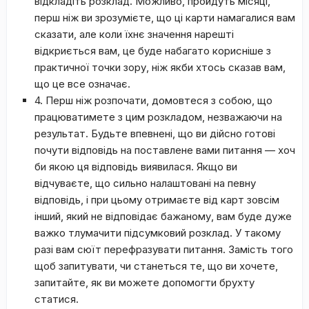
відкладіть розклад. Можливо, пройдуть місяці,
перш ніж ви зрозумієте, що ці карти намагалися вам
сказати, але коли їхнє значення нарешті
відкриється вам, це буде набагато корисніше з
практичної точки зору, ніж якби хтось сказав вам,
що це все означає.
4. Перш ніж розпочати, домовтеся з собою, що
працюватимете з цим розкладом, незважаючи на
результат. Будьте впевнені, що ви дійсно готові
почути відповідь на поставлене вами питання — хоч
би якою ця відповідь виявилася. Якщо ви
відчуваєте, що сильно налаштовані на певну
відповідь, і при цьому отримаєте від карт зовсім
інший, який не відповідає бажаному, вам буде дуже
важко тлумачити підсумковий розклад. У такому
разі вам сюїт перефразувати питання. Замість того
щоб запитувати, чи станеться те, що ви хочете,
запитайте, як ви можете допомогти брухту
статися.