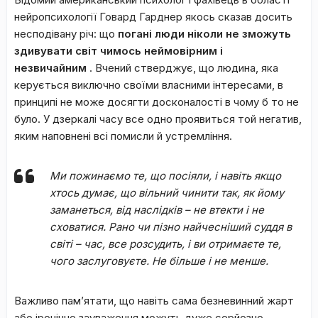
нейропсихології Говард Гарднер якось сказав досить
несподівану річ: що
погані люди ніколи не зможуть
здивувати світ чимось неймовірним і
незвичайним
. Вчений стверджує, що людина, яка
керується виключно своїми власними інтересами, в
принципі не може досягти досконалості в чому б то не
було. У дзеркалі часу все одно проявиться той негатив,
яким наповнені всі помисли й устремління.
Ми пожинаємо те, що посіяли, і навіть якщо
хтось думає, що вільний чинити так, як йому
заманеться, від наслідків – не втекти і не
сховатися. Рано чи пізно найчесніший суддя в
світі – час, все розсудить, і ви отримаєте те,
чого заслуговуєте. Не більше і не менше.
Важливо пам’ятати, що навіть сама безневинний жарт
або іронічне зауваження можуть дуже серйозно