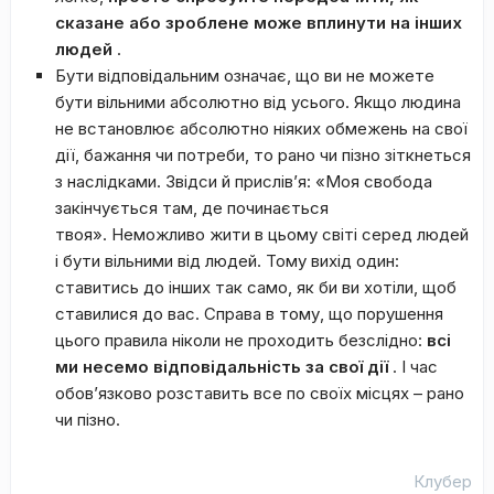
сказане або зроблене може вплинути на інших
людей
.
Бути відповідальним означає, що ви не можете
бути вільними абсолютно від усього. Якщо людина
не встановлює абсолютно ніяких обмежень на свої
дії, бажання чи потреби, то рано чи пізно зіткнеться
з наслідками. Звідси й прислів’я: «Моя свобода
закінчується там, де починається
твоя». Неможливо жити в цьому світі серед людей
і бути вільними від людей. Тому вихід один:
ставитись до інших так само, як би ви хотіли, щоб
ставилися до вас. Справа в тому, що порушення
цього правила ніколи не проходить безслідно:
всі
ми несемо відповідальність за свої дії
. І час
обов’язково розставить все по своїх місцях – рано
чи пізно.
Клубер