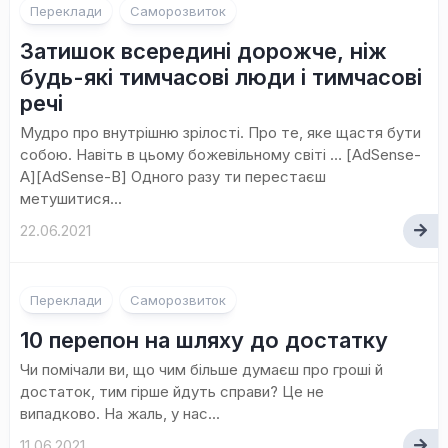
Переклади
Саморозвиток
Затишок всередині дорожче, ніж
будь-які тимчасові люди і тимчасові
речі
Мудро про внутрішню зрілості. Про те, яке щастя бути
собою. Навіть в цьому божевільному світі … [AdSense-
A][AdSense-B] Одного разу ти перестаєш
метушитися...
22.06.2021
Переклади
Саморозвиток
10 перепон на шляху до достатку
Чи помічали ви, що чим більше думаєш про гроші й
достаток, тим гірше йдуть справи? Це не
випадково. На жаль, у нас...
11.06.2021