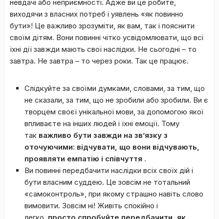
невдачі або неприємності. Адже ви це робите,
виходячи з власних потреб і уявлень «як повинно
бути»! Це важливо зрозуміти, як вам, так і пояснити
своїм дітям. Вони повинні чітко усвідомлювати, що всі
їхні дії завжди мають свої наслідки. Не сьогодні – то
завтра. Не завтра – то через роки. Так це працює.
Слідкуйте за своїми думками, словами, за тим, що
не сказали, за тим, що не зробили або зробили. Ви є
творцем своєї унікальної мови, за допомогою якої
впливаєте на інших людей і їхні емоції. Тому
так
важливо бути завжди на зв’язку з
оточуючими: відчувати, що вони відчувають,
проявляти емпатію і співчуття
.
Ви повинні передбачити наслідки всіх своїх дій і
бути власним суддею. Це зовсім не тотальний
«самоконтроль», при якому страшно навіть слово
вимовити. Зовсім ні! Живіть спокійно і
легко,
просто спробуйте передбачити, як