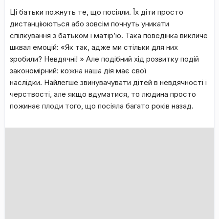
Ці батьки пожнуть те, що посіяли. Їх діти просто
дистанціюються або зовсім почнуть уникати
спілкування з батьком і матір’ю. Така поведінка викличе
шквал емоцій: «Як так, адже ми стільки для них
зробили? Невдячні! » Але подібний хід розвитку подій
закономірний: кожна наша дія має свої
наслідки. Найлегше звинувачувати дітей в невдячності і
черствості, але якщо вдуматися, то людина просто
пожинає плоди того, що посіяла багато років назад.