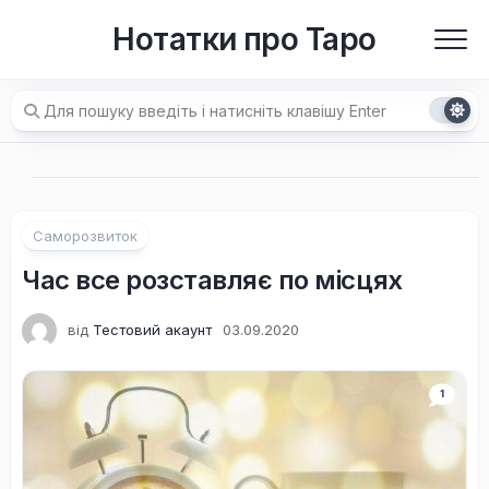
Перейти
Нотатки про Таро
до
вмісту
Саморозвиток
Час все розставляє по місцях
від
Тестовий акаунт
03.09.2020
1