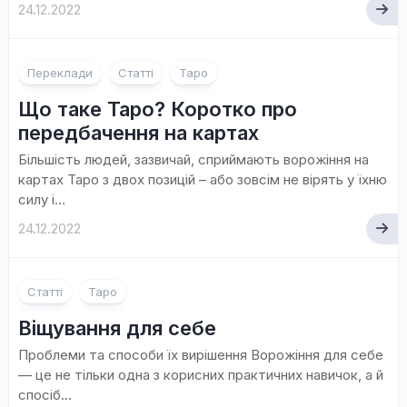
24.12.2022
Переклади
Статті
Таро
Що таке Таро? Коротко про
передбачення на картах
Більшість людей, зазвичай, сприймають ворожіння на
картах Таро з двох позицій – або зовсім не вірять у їхню
силу і...
24.12.2022
Статті
Таро
Віщування для себе
Проблеми та способи їх вирішення Ворожіння для себе
— це не тільки одна з корисних практичних навичок, а й
спосіб...