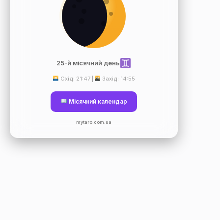
25-й місячний день
Схід: 21:47 |
Захід: 14:55
Місячний календар
mytaro.com.ua