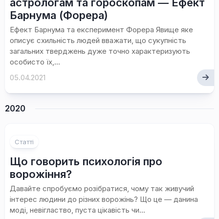
астрологам та гороскопам — Ефект
Барнума (Форера)
Ефект Барнума та експеримент Форера Явище яке
описує схильність людей вважати, що сукупність
загальних тверджень дуже точно характеризують
особисто їх,...
05.04.2021
2020
1
Статті
Що говорить психологія про
ворожіння?
Давайте спробуємо розібратися, чому так живучий
інтерес людини до різних ворожінь? Що це — данина
моді, невігластво, пуста цікавість чи...