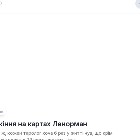
0
ан
іння на картах Ленорман
 ж, кожен таролог хоча б раз у житті чув, що крім
их колод з 78 карт, існують і інші....