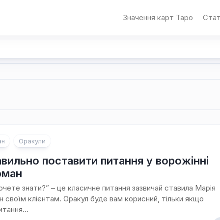
Значення карт Таро
Стат
ан
Оракули
авильно поставити питання у ворожінні
рман
очете знати?” – це класичне питання зазвичай ставила Марія
 своїм клієнтам. Оракул буде вам корисний, тільки якщо
тання...