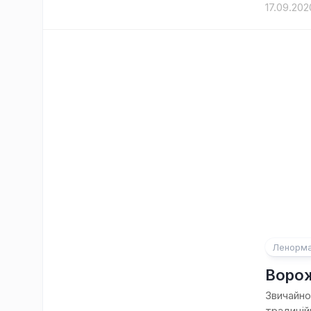
17.09.202
Ленорм
Ворож
Звичайно
традиційн