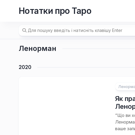
Перейти
Нотатки про Таро
до
вмісту
Ленорман
2020
Ленорм
Як пр
Лено
“Що ви х
Ленорман
ваше запи