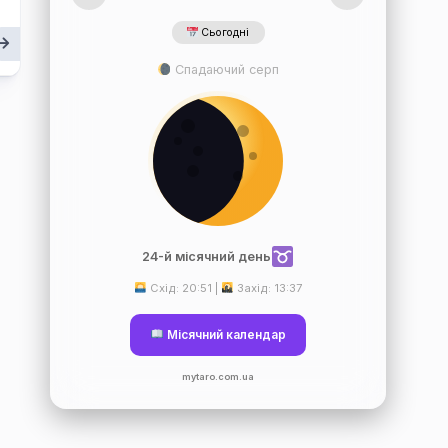
Сьогодні
Спадаючий серп
24-й місячний день
Схід: 20:51 |
Захід: 13:37
Місячний календар
mytaro.com.ua