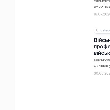
елементи
амортиза
18.07.202
Uncateg
Війсь
профе
війсь
Військов
фахівців 
30.06.20