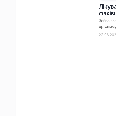
Лікув
фахів
Зайва ваг
організм
23.06.20