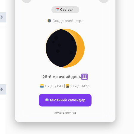
Сьогодні
Спадаючий серп
25-й місячний день
Схід: 21:47 |
Захід: 14:55
Місячний календар
mytaro.com.ua