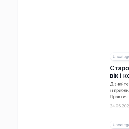
Uncateg
Старо
вік і 
Дізнайте
її прибл
Практичн
24.06.20
Uncateg