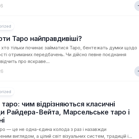
26
orized
арти Таро найправдивіші?
 хто тільки починає займатися Таро, бентежать думки щодо
сті отриманих передбачень. Чи дійсно певне поєднання
відчить про яскраве...
26
orized
 таро: чим відрізняються класичні
и Райдера-Вейта, Марсельське таро і
ні
ро — це не одна-єдина колода з раз і назавжди
ним виглядом, а цілий світ візуальних систем, традицій і...