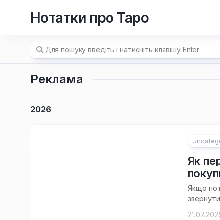
Перейти
Нотатки про Таро
до
вмісту
Реклама
2026
Uncateg
Як пе
поку
Якщо пот
звернути
21.07.202