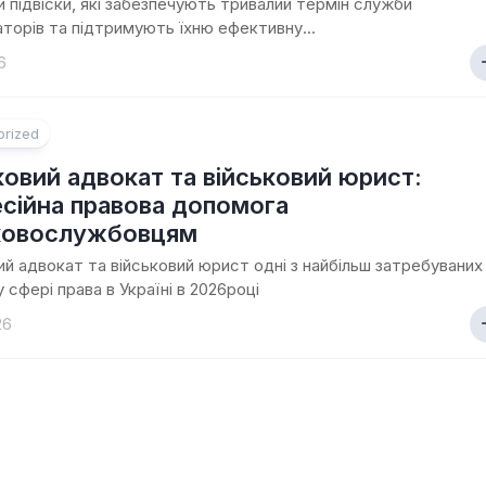
 підвіски, які забезпечують тривалий термін служби
торів та підтримують їхню ефективну...
6
orized
ковий адвокат та військовий юрист:
сійна правова допомога
ковослужбовцям
ий адвокат та військовий юрист одні з найбільш затребуваних
у сфері права в Україні в 2026році
26