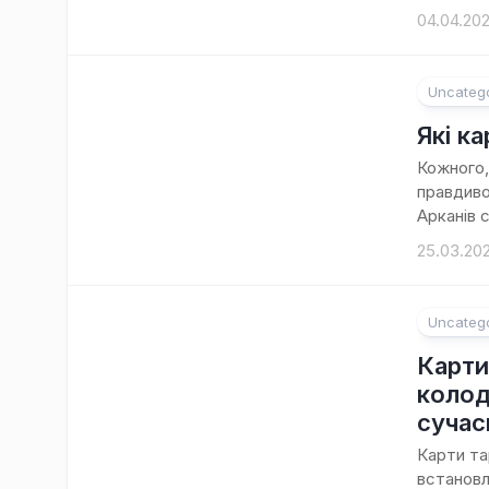
04.04.20
Uncateg
Які к
Кожного,
правдиво
Арканів с
25.03.20
Uncateg
Карти
колод
сучас
Карти та
встановле