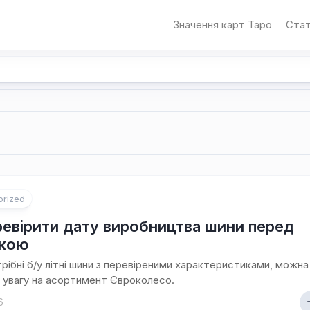
Значення карт Таро
Стат
orized
ревірити дату виробництва шини перед
пкою
рібні б/у літні шини з перевіреними характеристиками, можна
 увагу на асортимент Євроколесо.
6