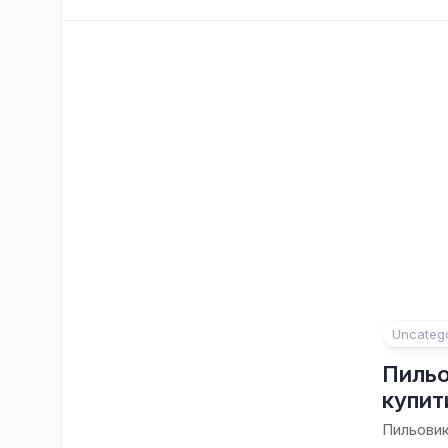
Uncateg
Пильо
купит
Пильовик