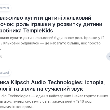
orized
важливо купити дитині ляльковий
очок: роль іграшки у розвитку дитини
иробника TempleKids
ливо купити дитині ляльковий будиночок: роль іграшки у її
 Ляльковий будиночок — це набагато більше, ніж просто
.
26
orized
ка Klipsch Audio Technologies: історія,
логії та вплив на сучасний звук
Audio Technologies — один із найстаріших і найавторитетніших
ів акустичних систем у світі, заснований у 1946 році
ським інженером...