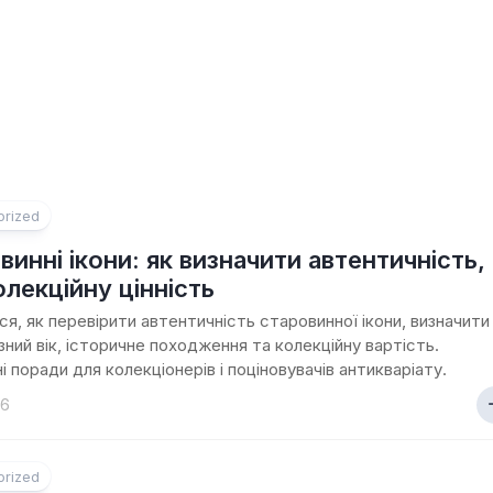
orized
винні ікони: як визначити автентичність,
колекційну цінність
ся, як перевірити автентичність старовинної ікони, визначити
изний вік, історичне походження та колекційну вартість.
і поради для колекціонерів і поціновувачів антикваріату.
26
orized