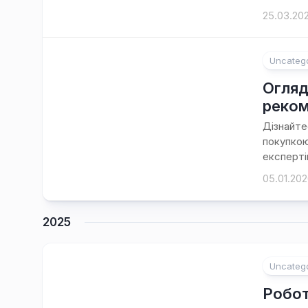
25.03.20
Uncateg
Огляд
реком
Дізнайте
покупкою
експерті
05.01.20
2025
Uncateg
Робот