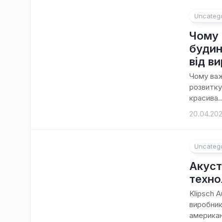
Uncateg
Чому 
будин
від в
Чому важ
розвитку
красива..
20.04.20
Uncateg
Акусти
техно
Klipsch 
виробник
американ